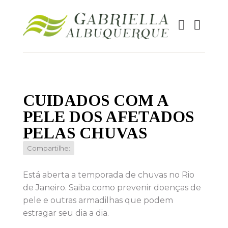
CUIDADOS COM A
PELE DOS AFETADOS
PELAS CHUVAS
Compartilhe:
Está aberta a temporada de chuvas no Rio
de Janeiro. Saiba como prevenir doenças de
pele e outras armadilhas que podem
estragar seu dia a dia.