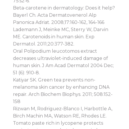
7S:s2-6.
Beta-carotene in dermatology: Does it help?
Bayerl Ch. Acta Dermatovenerol Alp
Panonica Adriat. 2008;17:160-162, 164-166
Lademann J, Meinke MC, Sterry W, Darvin
ME. Carotenoids in human skin. Exp
Dermatol. 2011;20:377-382.
Oral Polipodium leucotomos extract
decreases ultraviolet-induced damage of
human skin. J Am Acad Dermatol 2004 Dec;
51 (6): 910-8.
Katiyar SK. Green tea prevents non-
melanoma skin cancer by enhancing DNA
repair. Arch Biochem Biophys. 2011; 508:152-
158
Rizwan M, Rodriguez-Blanco I, Harbottle A,
Birch Machin MA, Watson RE, Rhodes LE.
Tomato paste rich in lycopene protects