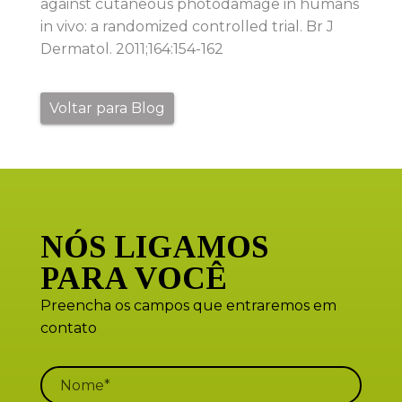
against cutaneous photodamage in humans
in vivo: a randomized controlled trial. Br J
Dermatol. 2011;164:154-162
Voltar para Blog
NÓS LIGAMOS
PARA VOCÊ
Preencha os campos que entraremos em
contato