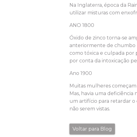
Na Inglaterra, época da Rai
utilizar misturas com enxof
ANO 1800
Óxido de zinco torna-se amp
anteriormente de chumbo e 
como tóxica e culpada por p
por conta da intoxicação p
Ano 1900
Muitas mulheres começam a 
Mas, havia uma deficiência
um artifício para retardar 
não serem vistas.
Voltar para Blog