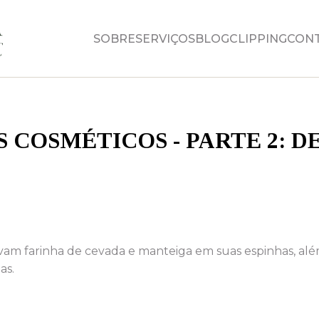
SOBRE
SERVIÇOS
BLOG
CLIPPING
CON
 COSMÉTICOS - PARTE 2: D
vam farinha de cevada e manteiga em suas espinhas, al
as.