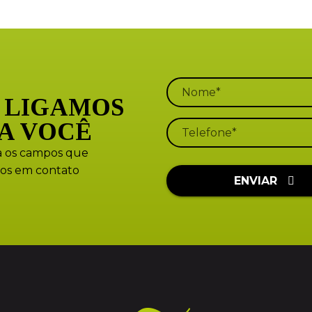
 LIGAMOS
A VOCÊ
 os campos que
os em contato
ENVIAR