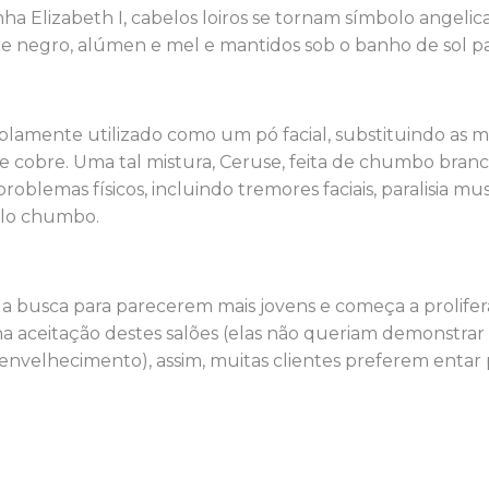
nha Elizabeth I, cabelos loiros se tornam símbolo angeli
re negro, alúmen e mel e mantidos sob o banho de sol par
lamente utilizado como um pó facial, substituindo as m
cobre. Uma tal mistura, Ceruse, feita de chumbo branco
roblemas físicos, incluindo tremores faciais, paralisia 
elo chumbo.
busca para parecerem mais jovens e começa a prolifera
 na aceitação destes salões (elas não queriam demonstr
o envelhecimento), assim, muitas clientes preferem entar