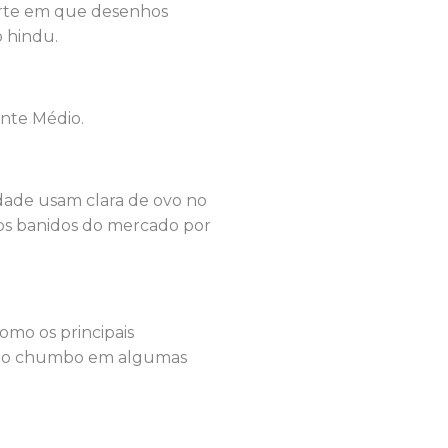
 arte em que desenhos
 hindu.
nte Médio.
edade usam clara de ovo no
cos banidos do mercado por
como os principais
ar do chumbo em algumas