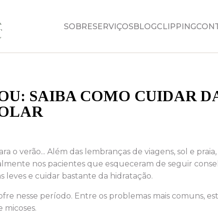
SOBRE
SERVIÇOS
BLOG
CLIPPING
CON
U: SAIBA COMO CUIDAR DA
SOLAR
a o verão... Além das lembranças de viagens, sol e prai
palmente nos pacientes que esqueceram de seguir consel
s leves e cuidar bastante da hidratação.
ofre nesse período. Entre os problemas mais comuns, est
e micoses.