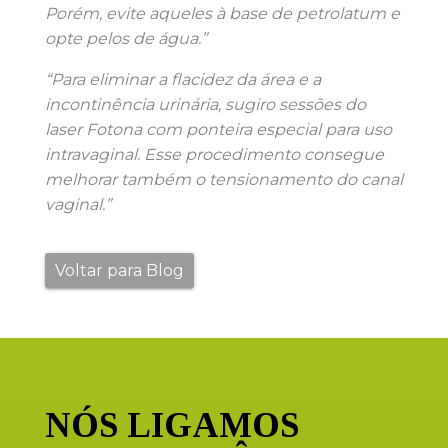
Porém, evite aqueles à base de petrolatum e
opte pelos de água.”
“Para eliminar a flacidez da área e a
incontinência urinária, sugiro sessões do
laser Fotona com ponteira especial para uso
intravaginal. Esse procedimento consegue
melhorar também o tensionamento do canal
vaginal.”
Voltar para Blog
NÓS LIGAMOS