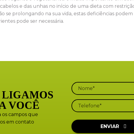
 cabelos e das unhas no início de uma dieta com restriç
ão se prolongando na sua vida, estas deficiências podem 
entes pode ser necessária.
 LIGAMOS
A VOCÊ
 os campos que
os em contato
ENVIAR