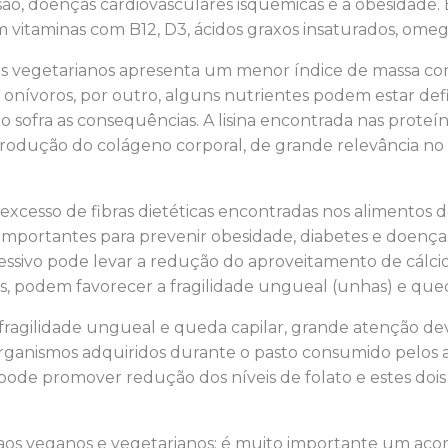
são, doenças cardiovasculares isquêmicas e a obesidade. 
 vitaminas com B12, D3, ácidos graxos insaturados, omega
dos vegetarianos apresenta um menor índice de massa c
 onívoros, por outro, alguns nutrientes podem estar defi
o sofra as consequências. A lisina encontrada nas proteí
produção do colágeno corporal, de grande relevância no
excesso de fibras dietéticas encontradas nos alimentos de
o importantes para prevenir obesidade, diabetes e doença
sivo pode levar a redução do aproveitamento de cálcio, 
s, podem favorecer a fragilidade ungueal (unhas) e que
ragilidade ungueal e queda capilar, grande atenção dev
rganismos adquiridos durante o pasto consumido pelos an
 pode promover redução dos níveis de folato e estes dois
 aos veganos e vegetarianos: é muito importante um 