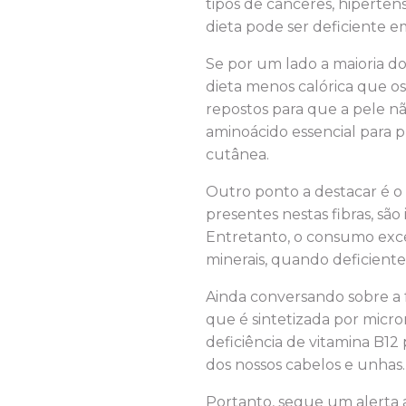
tipos de cânceres, hiperten
dieta pode ser deficiente em
Se por um lado a maioria 
dieta menos calórica que os
repostos para que a pele nã
aminoácido essencial para 
cutânea.
Outro ponto a destacar é o 
presentes nestas fibras, sã
Entretanto, o consumo exces
minerais, quando deficiente
Ainda conversando sobre a f
que é sintetizada por micro
deficiência de vitamina B12
dos nossos cabelos e unhas.
Portanto, segue um alerta