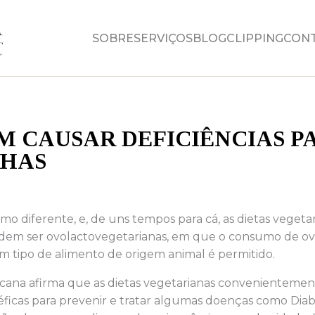
SOBRE
SERVIÇOS
BLOG
CLIPPING
CON
M CAUSAR DEFICIÊNCIAS PA
NHAS
o diferente, e, de uns tempos para cá, as dietas vege
dem ser ovolactovegetarianas, em que o consumo de ovos
 tipo de alimento de origem animal é permitido.
ricana afirma que as dietas vegetarianas convenienteme
icas para prevenir e tratar algumas doenças como Diabet