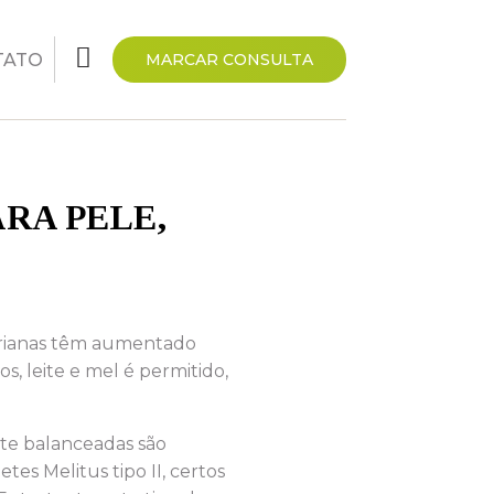
TATO
MARCAR CONSULTA
RA PELE,
tarianas têm aumentado
, leite e mel é permitido,
nte balanceadas são
es Melitus tipo II, certos