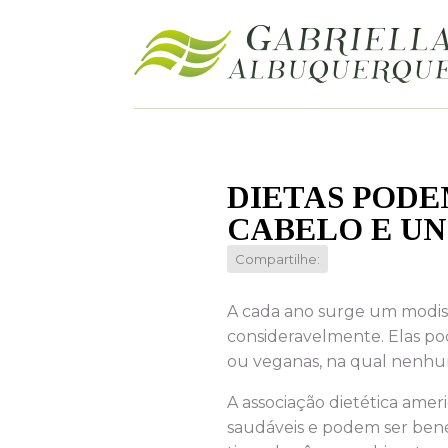
DIETAS PODE
CABELO E U
Compartilhe:
A cada ano surge um modism
consideravelmente. Elas po
ou veganas, na qual nenhum
A associação dietética ame
saudáveis e podem ser benéf