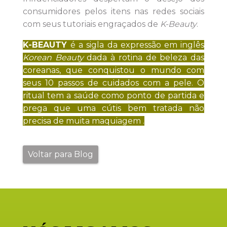
consumidores pelos itens nas redes sociais
com seus tutoriais engraçados de
K-Beauty
.
K-BEAUTY
é a sigla da expressão em inglês
Korean Beauty
dada à rotina de beleza das
coreanas, que conquistou o mundo com
seus 10 passos de cuidados com a pele. O
ritual tem a saúde como ponto de partida e
prega que uma cútis bem tratada não
precisa de muita maquiagem .
Voltar para Blog