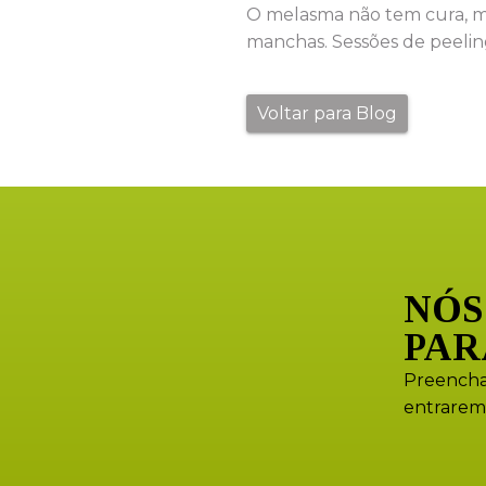
O melasma não tem cura, m
manchas. Sessões de peelin
Voltar para Blog
NÓS
PAR
Preencha
entrarem