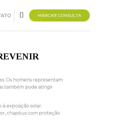
TATO
MARCAR CONSULTA
REVENIR
res. Os homens representam
as também pode atingir
à exposição solar.
rior, chapéus com proteção