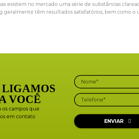
as existem no mercado uma série de substâncias clare
g geralmente têm resultados satisfatórios, bem como o u
 LIGAMOS
A VOCÊ
 os campos que
os em contato
ENVIAR