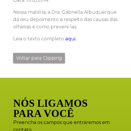
Data: 11/12/2014.
Nessa matéria, a Dra. Gabriella Albuquerque
dá seu depoimento a respeito das causas das
olheiras e como preveni-las.
Leia o texto completo
aqui.
Voltar para Clipping
NÓS LIGAMOS
PARA VOCÊ
Preencha os campos que entraremos em
contato