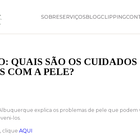
SOBRE
SERVIÇOS
BLOG
CLIPPING
CON
O: QUAIS SÃO OS CUIDADOS
 COM A PELE?
a Albuquerque explica os problemas de pele que podem v
veni-los.
, clique
AQUI