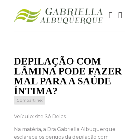
DEPILAÇÃO COM
LÂMINA PODE FAZER
MAL PARA A SAÚDE
ÍNTIMA?
Compartilhe:
Veículo: site Só Delas
Na matéria, a Dra Gabriella Albuquerque
esclarece os perigos da depilação com