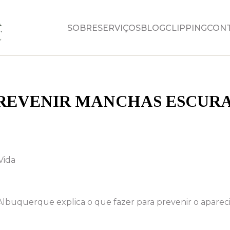
SOBRE
SERVIÇOS
BLOG
CLIPPING
CON
PREVENIR MANCHAS ESCURA
Vida
a Albuquerque explica o que fazer para prevenir o apar