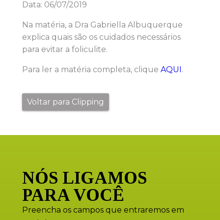
Data: 06/07/2019
Na matéria, a Dra Gabriella Albuquerque
explica
quais são os cuidados necessários
para evitar a foliculite.
Para ler a matéria completa, clique
AQUI
.
Voltar para Clipping
NÓS LIGAMOS
PARA VOCÊ
Preencha os campos que entraremos em