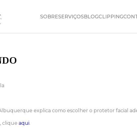
SOBRE
SERVIÇOS
BLOG
CLIPPING
CON
NDO
la
 Albuquerque explica como escolher o protetor facial ad
, clique
aqui
.