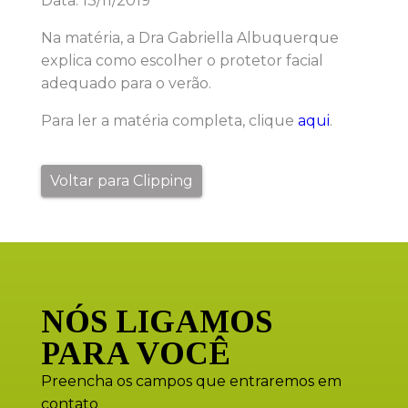
Data: 13/11/2019
Na matéria, a Dra Gabriella Albuquerque
explica como escolher o protetor facial
adequado para o verão.
Para ler a matéria completa, clique
aqui
.
Voltar para Clipping
NÓS LIGAMOS
PARA VOCÊ
Preencha os campos que entraremos em
contato