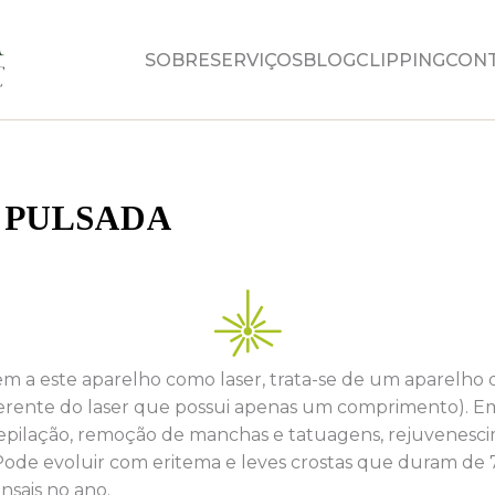
SOBRE
SERVIÇOS
BLOG
CLIPPING
CON
 PULSADA
em a este aparelho como laser, trata-se de um aparelho
rente do laser que possui apenas um comprimento). Em 
depilação, remoção de manchas e tatuagens, rejuvenes
Pode evoluir com eritema e leves crostas que duram de 7
nsais no ano.